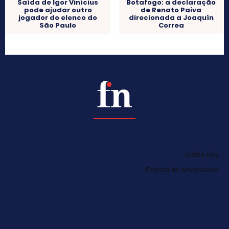
Saída de Igor Vinícius
Botafogo: a declaração
pode ajudar outro
de Renato Paiva
jogador do elenco do
direcionada a Joaquín
São Paulo
Correa
Sobre nós
Política de privacidade