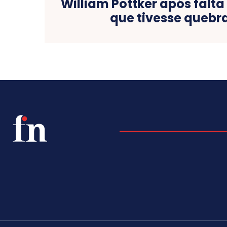
William Pottker após falta
que tivesse queb