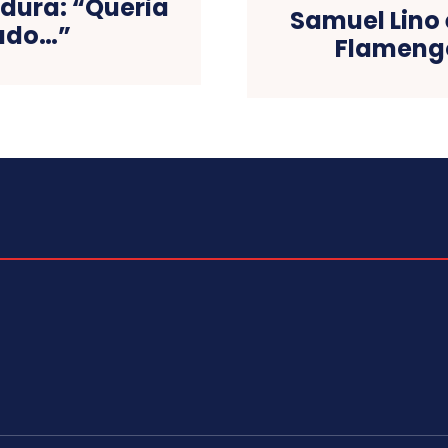
 dura: “Queria
Samuel Lino 
rado…”
Flameng