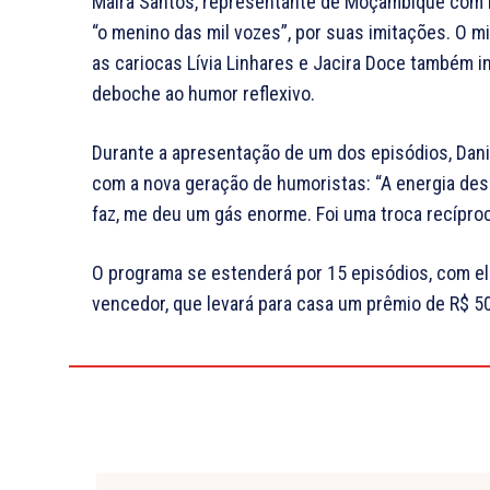
Maira Santos, representante de Moçambique com h
“o menino das mil vozes”, por suas imitações. O 
as cariocas Lívia Linhares e Jacira Doce também i
deboche ao humor reflexivo.
Durante a apresentação de um dos episódios, Dani
com a nova geração de humoristas: “A energia dess
faz, me deu um gás enorme. Foi uma troca recíproca
O programa se estenderá por 15 episódios, com e
vencedor, que levará para casa um prêmio de R$ 50