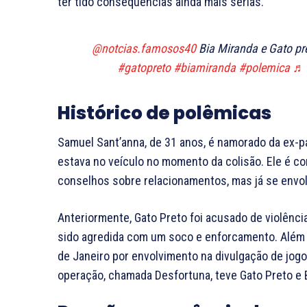
ter tido consequências ainda mais sérias.
@notcias.famosos40
Bia Miranda e Gato pre
#gatopreto
#biamiranda
#polemica
♬ 
Histórico de polêmicas
Samuel Sant’anna, de 31 anos, é namorado da ex-p
estava no veículo no momento da colisão. Ele é c
conselhos sobre relacionamentos, mas já se envo
Anteriormente, Gato Preto foi acusado de violênci
sido agredida com um soco e enforcamento. Além dis
de Janeiro por envolvimento na divulgação de jogos
operação, chamada Desfortuna, teve Gato Preto e B