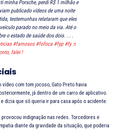
 minha Porsche, perdi R$ 1 milhão e
aviam publicado vídeos de uma noite
tida, testemunhas relataram que eles
veículo parado no meio da via. Até o
e o estado de saúde dos dois. . . .
ticias
#famosos
#fofoca
#fyp
#fy
♬
nto, falei !
iais
o vídeo com tom jocoso, Gato Preto havia
steriormente, já dentro de um carro de aplicativo.
 dizia que só queria ir para casa após o acidente.
s provocou indignação nas redes. Torcedores e
mpatia diante da gravidade da situação, que poderia