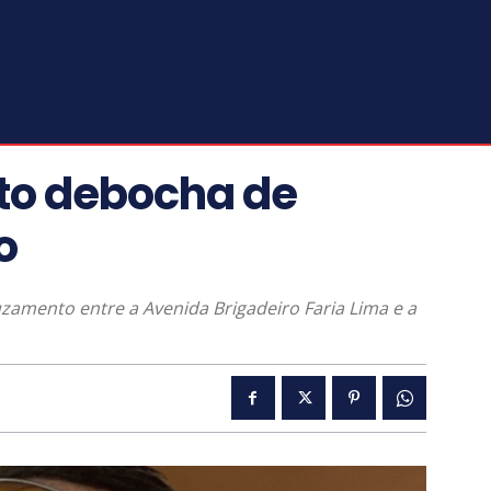
eto debocha de
o
uzamento entre a Avenida Brigadeiro Faria Lima e a