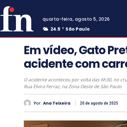
quarta-feira, agosto 5, 2026
24.5
São Paulo
C
Em vídeo, Gato Pr
acidente com carr
O acidente aconteceu por volta das 6h30, no cr
Rua Elvira Ferraz, na Zona Oeste de São Paulo
Por:
Ana Teixeira
20 de agosto de 2025