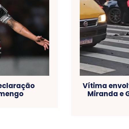
eclaração
Vítima envol
amengo
Miranda e 