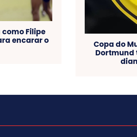
 como Filipe
ara encarar o
Copa do Mu
Dortmund t
dian