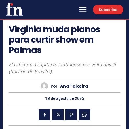
Subscribe
Virginia muda planos
para curtir show em
Palmas
Ela chegou à capital tocantinense por volta das 2h
(horário de Brasília)
Por:
Ana Teixeira
18 de agosto de 2025