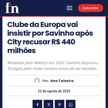
Subscribe
Clube da Europa vai
insistir por Savinho após
City recusar R$ 440
milhões
Revelado pelo Atlético em 2020, Savinho disputou
35 jogos pelo clube mineiro antes de ser vendido
Por:
Ana Teixeira
22 de agosto de 2025