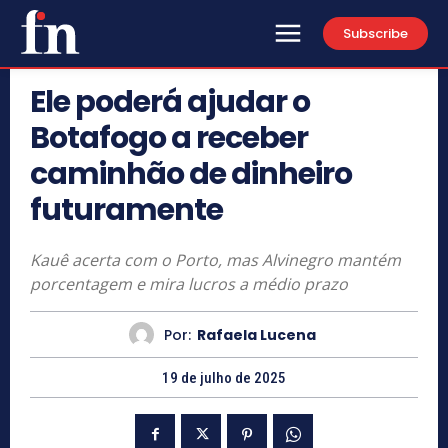
Subscribe
Ele poderá ajudar o
Botafogo a receber
caminhão de dinheiro
futuramente
Kauê acerta com o Porto, mas Alvinegro mantém
porcentagem e mira lucros a médio prazo
Por:
Rafaela Lucena
19 de julho de 2025