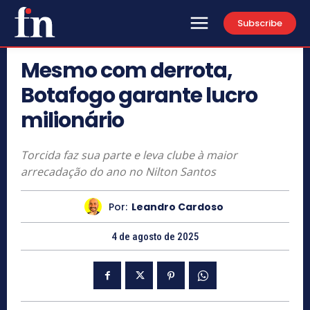
Subscribe
Mesmo com derrota,
Botafogo garante lucro
milionário
Torcida faz sua parte e leva clube à maior
arrecadação do ano no Nilton Santos
Por:
Leandro Cardoso
4 de agosto de 2025