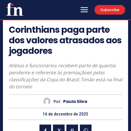
Subscribe
Corinthians paga parte
dos valores atrasados aos
jogadores
Atletas e funcionários recebem parte de quantia
pendente e referente às premiaçãoes pelas
classificações da Copa do Brasil; Timão está na final
do torneio
Por:
Paula Silva
16 de dezembro de 2025