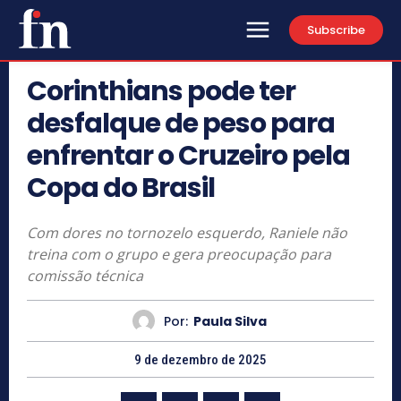
Subscribe
Corinthians pode ter
desfalque de peso para
enfrentar o Cruzeiro pela
Copa do Brasil
Com dores no tornozelo esquerdo, Raniele não
treina com o grupo e gera preocupação para
comissão técnica
Por:
Paula Silva
9 de dezembro de 2025