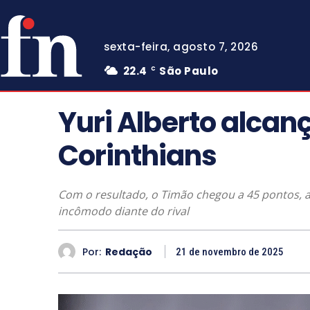
sexta-feira, agosto 7, 2026
22.4
São Paulo
C
Yuri Alberto alcan
Corinthians
Com o resultado, o Timão chegou a 45 pontos, 
incômodo diante do rival
Por:
Redação
21 de novembro de 2025