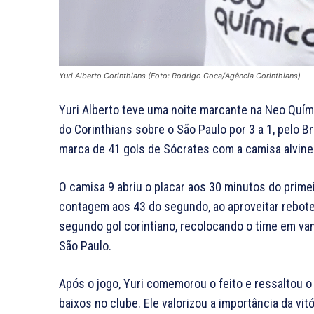
Yuri Alberto Corinthians (Foto: Rodrigo Coca/Agência Corinthians)
Yuri Alberto teve uma noite marcante na Neo Químic
do Corinthians sobre o São Paulo por 3 a 1, pelo Bra
marca de 41 gols de Sócrates com a camisa alvin
O camisa 9 abriu o placar aos 30 minutos do prime
contagem aos 43 do segundo, ao aproveitar rebote
segundo gol corintiano, recolocando o time em va
São Paulo.
Após o jogo, Yuri comemorou o feito e ressaltou o 
baixos no clube. Ele valorizou a importância da v