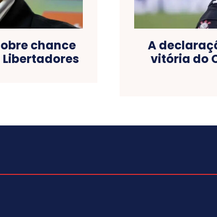
sobre chance
A declaraçã
a Libertadores
vitória do 