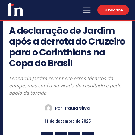
Subscribe
A declaração de Jardim
após a derrota do Cruzeiro
para o Corinthians na
Copa do Brasil
Leonardo Jardim reconhece erros técnicos da
equipe, mas confia na virada do resultado e pede
apoio da torcida
Por:
Paula Silva
11 de dezembro de 2025