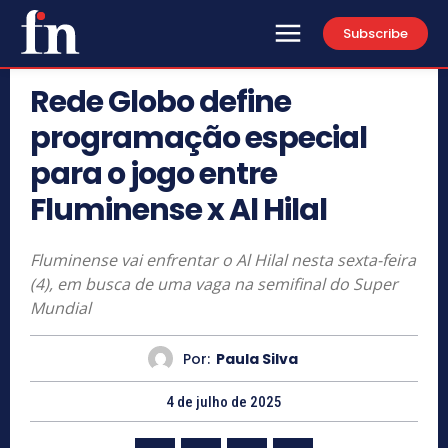
Subscribe
Rede Globo define
programação especial
para o jogo entre
Fluminense x Al Hilal
Fluminense vai enfrentar o Al Hilal nesta sexta-feira
(4), em busca de uma vaga na semifinal do Super
Mundial
Por:
Paula Silva
4 de julho de 2025