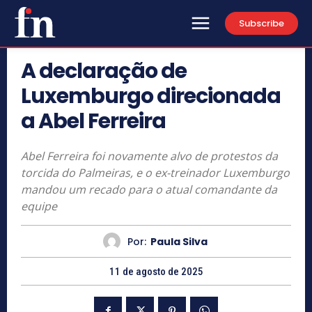
Subscribe
A declaração de
Luxemburgo direcionada
a Abel Ferreira
Abel Ferreira foi novamente alvo de protestos da
torcida do Palmeiras, e o ex-treinador Luxemburgo
mandou um recado para o atual comandante da
equipe
Por:
Paula Silva
11 de agosto de 2025