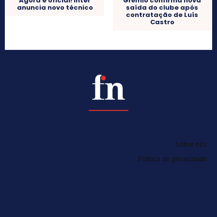
Grêmio confirma nova
Agora é oficial! Inter
saída do clube após
anuncia novo técnico
contratação de Luís
Castro
Sobre nós
Política de privacidade