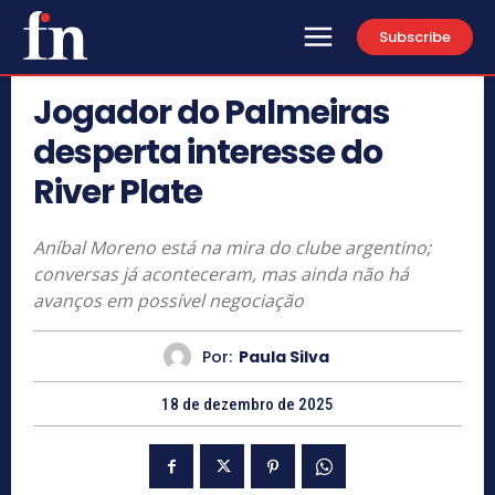
Subscribe
Jogador do Palmeiras
desperta interesse do
River Plate
Aníbal Moreno está na mira do clube argentino;
conversas já aconteceram, mas ainda não há
avanços em possível negociação
Por:
Paula Silva
18 de dezembro de 2025