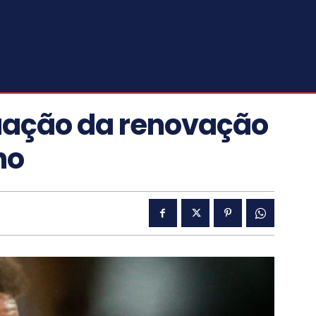
tuação da renovação
ho