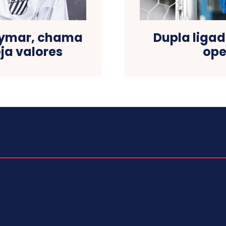
Neymar, chama
Dupla ligad
ja valores
ope