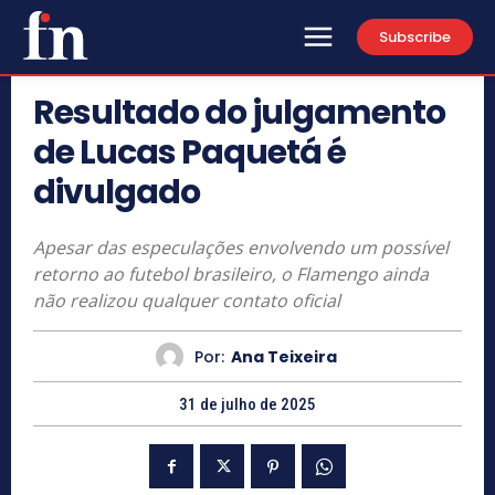
Subscribe
Resultado do julgamento
de Lucas Paquetá é
divulgado
Apesar das especulações envolvendo um possível
retorno ao futebol brasileiro, o Flamengo ainda
não realizou qualquer contato oficial
Por:
Ana Teixeira
31 de julho de 2025