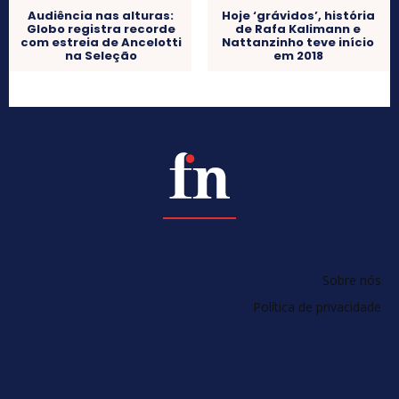
Audiência nas alturas:
Hoje ‘grávidos’, história
Globo registra recorde
de Rafa Kalimann e
com estreia de Ancelotti
Nattanzinho teve início
na Seleção
em 2018
Sobre nós
Política de privacidade