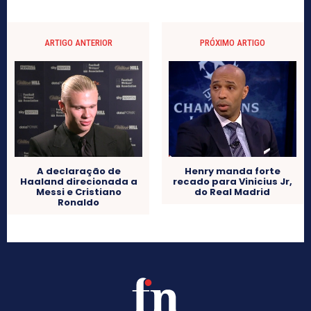
ARTIGO ANTERIOR
PRÓXIMO ARTIGO
A declaração de
Henry manda forte
Haaland direcionada a
recado para Vinicius Jr,
Messi e Cristiano
do Real Madrid
Ronaldo