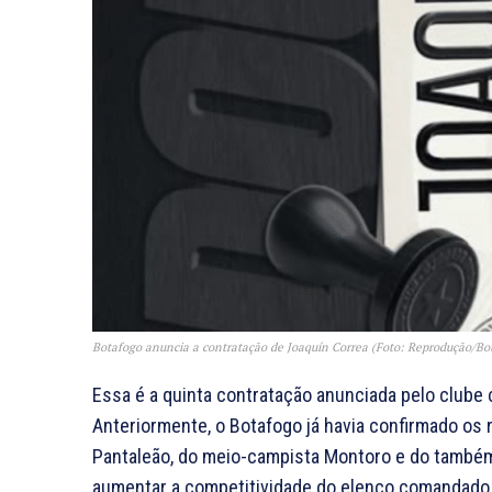
Botafogo anuncia a contratação de Joaquín Correa (Foto: Reprodução/Bo
Essa é a quinta contratação anunciada pelo clube 
Anteriormente, o Botafogo já havia confirmado os r
Pantaleão, do meio-campista Montoro e do também 
aumentar a competitividade do elenco comandado 