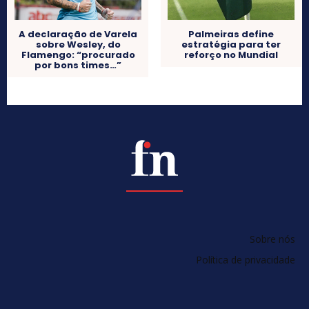
A declaração de Varela
Palmeiras define
sobre Wesley, do
estratégia para ter
Flamengo: “procurado
reforço no Mundial
por bons times…”
Sobre nós
Política de privacidade