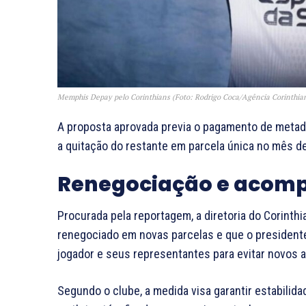
Memphis Depay pelo Corinthians (Foto: Rodrigo Coca/Agência Corinthia
A proposta aprovada previa o pagamento de metade
a quitação do restante em parcela única no mês d
Renegociação e aco
Procurada pela reportagem, a diretoria do Corinth
renegociado em novas parcelas e que o presiden
jogador e seus representantes para evitar novos a
Segundo o clube, a medida visa garantir estabilid