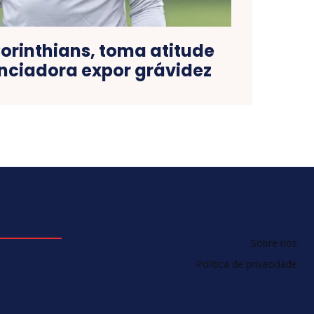
orinthians, toma atitude
enciadora expor grávidez
Sobre nós
Política de privacidade