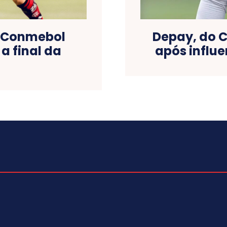
: Conmebol
Depay, do C
a final da
após influ