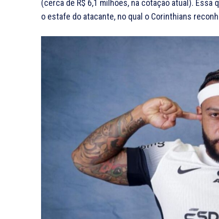
(cerca de R$ 6,1 milhões, na cotação atual). Essa 
o estafe do atacante, no qual o Corinthians recon