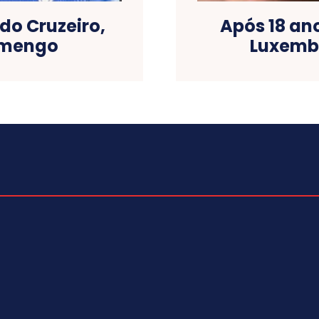
do Cruzeiro,
Após 18 an
amengo
Luxemb