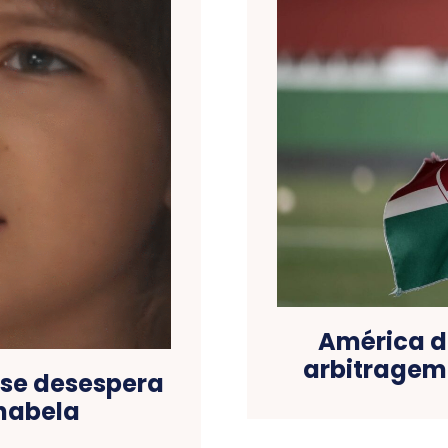
América d
arbitragem
 se desespera
nabela