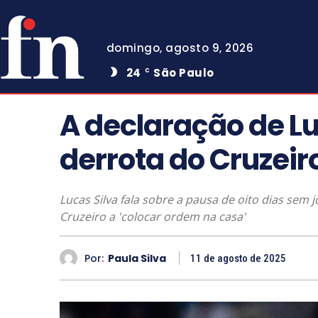
domingo, agosto 9, 2026
24
São Paulo
C
A declaração de Lu
derrota do Cruzeir
Lucas Silva fala sobre a pausa de oito dias sem j
Cruzeiro a 'colocar ordem na casa'
Por:
Paula Silva
11 de agosto de 2025