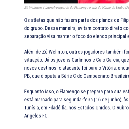
Zé Welinton é lateral-esquerdo do Flamengo e cria do Ninho do Urubu (
Os atletas que não fazem parte dos planos de Filip
do grupo. Dessa maneira, evitam contato direto c
separação visa manter o foco do elenco principal e
Além de Zé Welinton, outros jogadores também fo
situação. Já os jovens Carlinhos e Caio Garcia, q
novos destinos: o atacante foi para o Vitória, en
PB, que disputa a Série C do Campeonato Brasileir
Enquanto isso, o Flamengo se prepara para sua es
está marcado para segunda-feira (16 de junho), às 
Tunísia, em Filadélfia, nos Estados Unidos. O Rubr
Angeles FC.