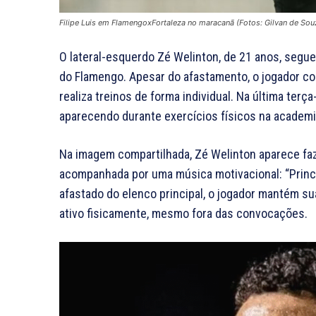
Filipe Luis em FlamengoxFortaleza no maracanã (Fotos: Gilvan de So
O lateral-esquerdo Zé Welinton, de 21 anos, segue 
do Flamengo. Apesar do afastamento, o jogador co
realiza treinos de forma individual. Na última terça
aparecendo durante exercícios físicos na academi
Na imagem compartilhada, Zé Welinton aparece faz
acompanhada por uma música motivacional: “Princ
afastado do elenco principal, o jogador mantém su
ativo fisicamente, mesmo fora das convocações.