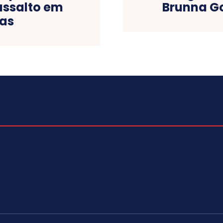
assalto em
Brunna Go
ias