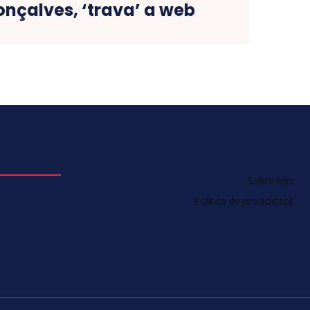
nçalves, ‘trava’ a web
Sobre nós
Política de privacidade