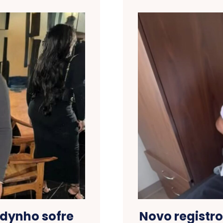
odynho sofre
Novo registro 