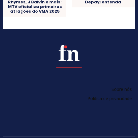
Depay; entenda
Rhymes, J Balvin e mais:
MTV oficializa primeiras
atrações do VMA 2025
Sobre nós
Política de privacidade