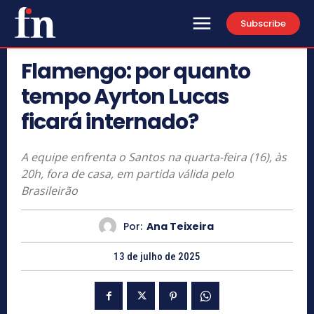
Subscribe
Flamengo: por quanto
tempo Ayrton Lucas
ficará internado?
A equipe enfrenta o Santos na quarta-feira (16), às
20h, fora de casa, em partida válida pelo
Brasileirão
Por:
Ana Teixeira
13 de julho de 2025