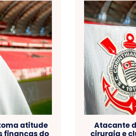
toma atitude
Atacante d
s finanças do
cirurgia e 