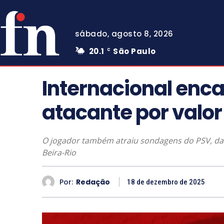
sábado, agosto 8, 2026
20.1
São Paulo
C
Internacional enc
atacante por valor
O jogador também atraiu sondagens do PSV, d
Beira-Rio
Por:
Redação
18 de dezembro de 2025