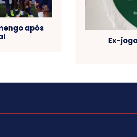
amengo após
al
Ex-joga