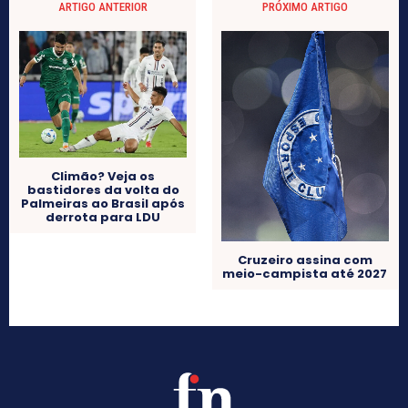
ARTIGO ANTERIOR
PRÓXIMO ARTIGO
Climão? Veja os
bastidores da volta do
Palmeiras ao Brasil após
derrota para LDU
Cruzeiro assina com
meio-campista até 2027