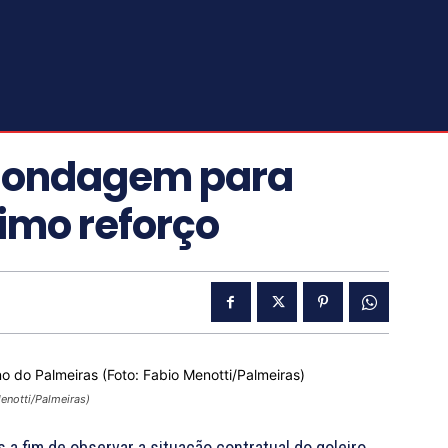
 sondagem para
imo reforço
Menotti/Palmeiras)
a fim de observar a situação contratual do goleiro