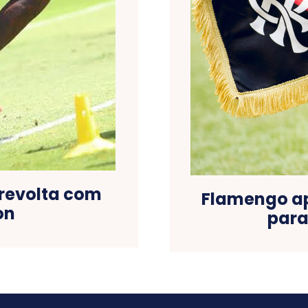
 revolta com
Flamengo ap
on
para