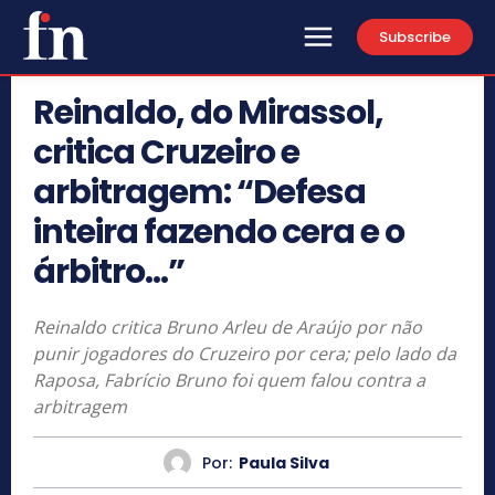
Subscribe
Reinaldo, do Mirassol,
critica Cruzeiro e
arbitragem: “Defesa
inteira fazendo cera e o
árbitro…”
Reinaldo critica Bruno Arleu de Araújo por não
punir jogadores do Cruzeiro por cera; pelo lado da
Raposa, Fabrício Bruno foi quem falou contra a
arbitragem
Por:
Paula Silva