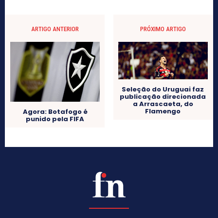
ARTIGO ANTERIOR
PRÓXIMO ARTIGO
Seleção do Uruguai faz
publicação direcionada
a Arrascaeta, do
Flamengo
Agora: Botafogo é
punido pela FIFA