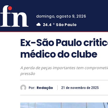
domingo, agosto 9, 2026
24.4
São Paulo
C
Ex-São Paulo crit
médico do clube
A perda de peças importantes tem comprometid
pressão
Por:
Redação
21 de novembro de 2025