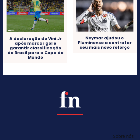
Neymar ajudou o
A declaração de Vini Jr
Fluminense a contratar
após marcar gol e
seu mais novo reforço
garantir classificação
do Brasil para a Copa do
Mundo
Sobre nós