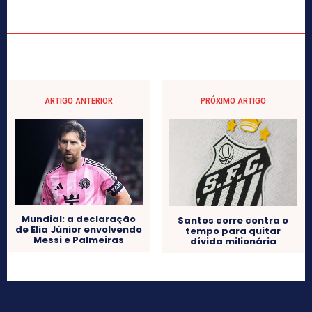
ARTIGO ANTERIOR
PRÓXIMO ARTIGO
Mundial: a declaração
Santos corre contra o
de Elia Júnior envolvendo
tempo para quitar
Messi e Palmeiras
dívida milionária