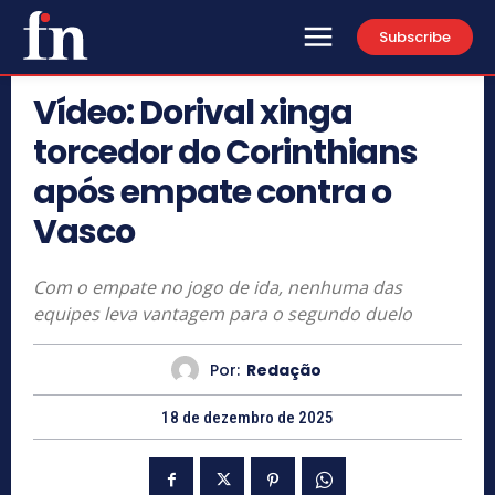
Subscribe
Vídeo: Dorival xinga
torcedor do Corinthians
após empate contra o
Vasco
Com o empate no jogo de ida, nenhuma das
equipes leva vantagem para o segundo duelo
Por:
Redação
18 de dezembro de 2025