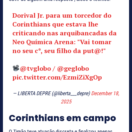
Dorival Jr. para um torcedor do
Corinthians que estava lhe
criticando nas arquibancadas da
Neo Química Arena: "Vai tomar
no seu c*, seu filho da put@!"
@tvglobo
/
@geglobo
pic.twitter.com/EzmiZiXgOp
— LIBERTA DEPRE (@liberta___depre)
December 18,
2025
Corinthians em campo
O Timão teve atuação discreta e finalizou apenas