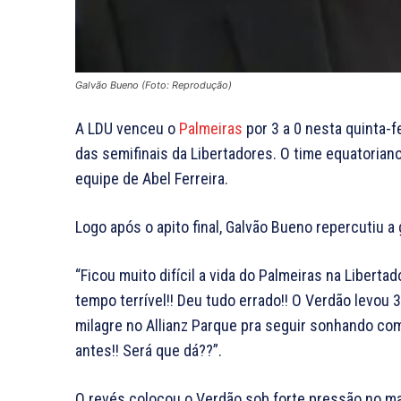
Galvão Bueno (Foto: Reprodução)
A LDU venceu o
Palmeiras
por 3 a 0 nesta quinta-fe
das semifinais da Libertadores. O time equatoriano
equipe de Abel Ferreira.
Logo após o apito final, Galvão Bueno repercutiu a
“Ficou muito difícil a vida do Palmeiras na Liberta
tempo terrível!! Deu tudo errado!! O Verdão levou 
milagre no Allianz Parque pra seguir sonhando com 
antes!! Será que dá??”.
O revés colocou o Verdão sob forte pressão no ma