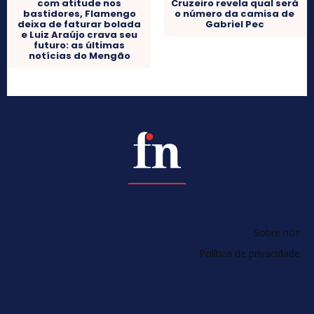
com atitude nos
Cruzeiro revela qual será
bastidores, Flamengo
o número da camisa de
deixa de faturar bolada
Gabriel Pec
e Luiz Araújo crava seu
futuro: as últimas
notícias do Mengão
Sobre nós
Política de privacidade