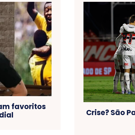
am favoritos
Crise? São P
dial