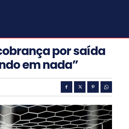
cobrança por saída
ando em nada”