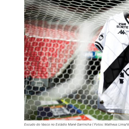
Escudo do Vasco no Estádio Mané Garrincha ( Fotos: Matheus Lima/V