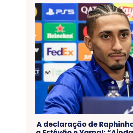
A declaração de Raphinh
a Estêvão e Yamal: “Aind